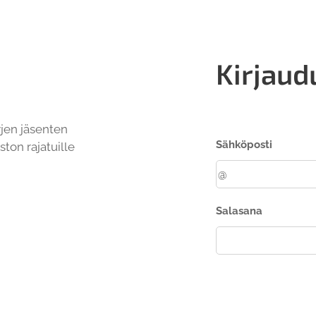
?
Kirjaud
yjen jäsenten
Sähköposti
ston rajatuille
Salasana