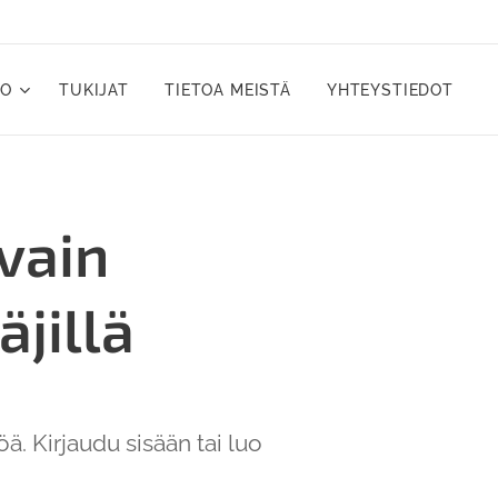
LO
TUKIJAT
TIETOA MEISTÄ
YHTEYSTIEDOT
 vain
äjillä
öä. Kirjaudu sisään tai luo