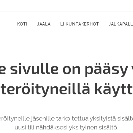
KOTI
JAALA
LIIKUNTAKERHOT
JALKAPAL
e sivulle on pääsy
teröityneillä käytt
röityneille jäsenille tarkoitettua yksityistä sisält
uusi tili nähdäksesi yksityinen sisältö.