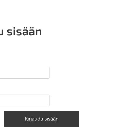
u sisään
Kirjaudu sisään